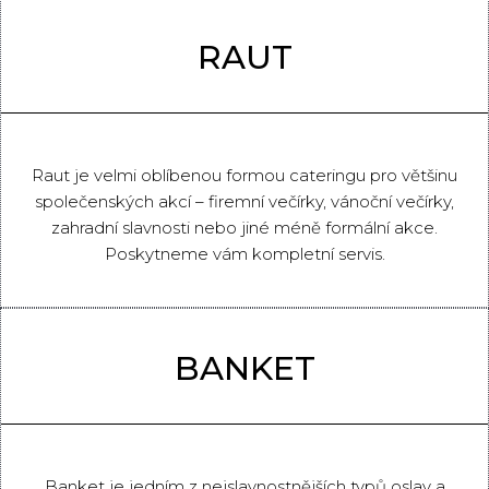
RAUT
Raut je velmi oblíbenou formou cateringu pro většinu
společenských akcí – firemní večírky, vánoční večírky,
zahradní slavnosti nebo jiné méně formální akce.
Poskytneme vám kompletní servis.
BANKET
Banket je jedním z nejslavnostnějších typů oslav a