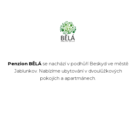
Penzion BĚLÁ
se nachází v podhůří Beskyd ve městě
Jablunkov. Nabízíme ubytování v dvoulůžkových
pokojích a apartmánech.
FACEBOOK
INSTAGRAM
OTVÍRACÍ HODINY
PONDĚLÍ - PÁTEK
11:00 - 22:00